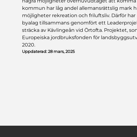
några möjligheter överhuvudtaget att komma n
kommun har låg andel allemansrättslig mark h
möjligheter rekreation och friluftsliv. Därför
byalag tillsammans genomfört ett Leaderprojek
sträcka av Kävlingeån vid Örtofta. Projektet, s
Europeiska jordbruksfonden för landsbyggsut
2020.
Uppdaterad:
28 mars, 2025