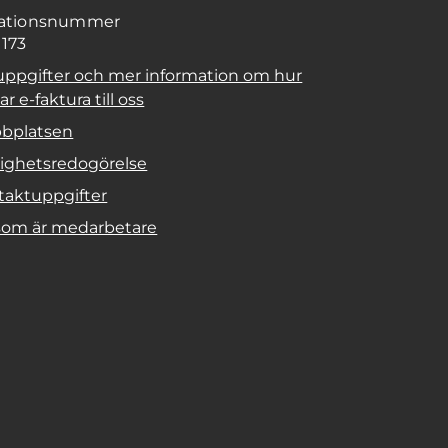
sationsnummer
1173
uppgifter och mer information om hur
r e-faktura till oss
bplatsen
lighetsredogörelse
taktuppgifter
 som är medarbetare