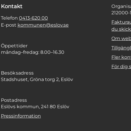
Kontakt
Organi
212000-
Telefon
0413-620 00
Faktura
E-post
kommunen@eslov.se
du skicka
Om web
Öppettider
Tillgäng
måndag–fredag: 8.00–16.30
Fler kon
För dig
Besöksadress
Stadshuset, Gröna torg 2, Eslöv
Postadress
Eslövs kommun, 241 80 Eslöv
Pressinformation