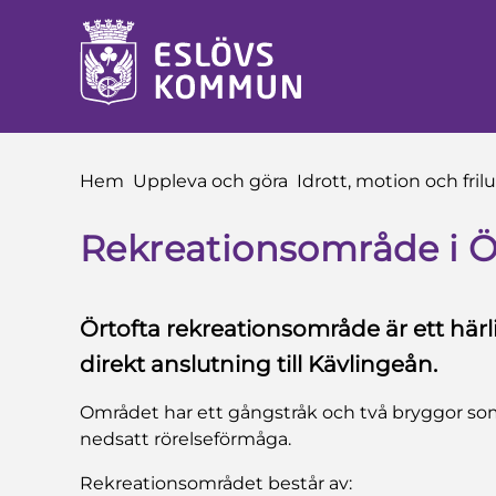
 till sidomeny
å till innehåll
Du är här:
Hem
Uppleva och göra
Idrott, motion och frilu
Rekreationsområde i Ö
Örtofta rekreationsområde är ett här
direkt anslutning till Kävlingeån.
Området har ett gångstråk och två bryggor som
nedsatt rörelseförmåga.
Rekreationsområdet består av: