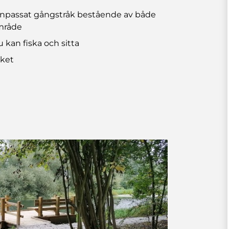
sanpassat gångstråk bestående av både
område
 kan fiska och sitta
åket