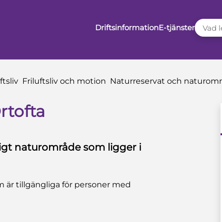
VAD LE
Driftsinformation
E-tjänster
ftsliv
Friluftsliv och motion
Naturreservat och naturom
rtofta
ligt naturområde som ligger i
 är tillgängliga för personer med