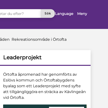
TAR DU EFTER?
Language
Meny
Sök
råden
Rekreationsområde i Örtofta
Leaderprojekt
Örtofta åpromenad har genomförts av
Eslövs kommun och Örtoftabygdens
byalag som ett Leaderprojekt med syfte
att tillgängliggöra en sträcka av Kävlingeån
vid Örtofta.