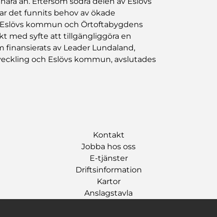
ära ån. Eftersom södra delen av Eslövs
ar det funnits behov av ökade
 har Eslövs kommun och Örtoftabygdens
t med syfte att tillgängliggöra en
om finansierats av Leader Lundaland,
veckling och Eslövs kommun, avslutades
Kontakt
Jobba hos oss
E-tjänster
Driftsinformation
Kartor
Anslagstavla