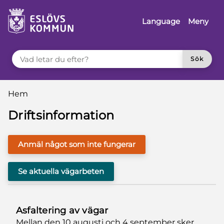
å till innehåll
Language
Meny
VAD LETAR DU EFTER?
Sök
Du är här:
Hem
Driftsinformation
Anmäl något som inte fungerar
Se aktuella vägarbeten
Asfaltering av vägar
Mellan den 10 augusti och 4 september sker