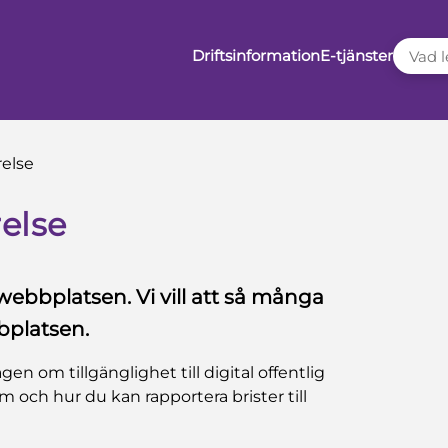
VAD LE
Driftsinformation
E-tjänster
relse
else
bbplatsen. Vi vill att så många
bplatsen.
gen om tillgänglighet till digital offentlig
m och hur du kan rapportera brister till