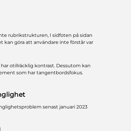
inte rubrikstrukturen, I sidfoten på sidan
lket kan göra att användare inte förstår var
 har otillräcklig kontrast. Dessutom kan
t element som har tangentbordsfokus.
nglighet
gänglighetsproblem senast januari 2023
g