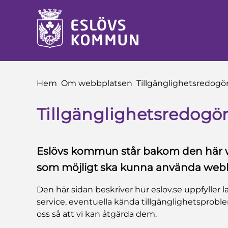
å till innehåll
Du är här:
Hem
Om webbplatsen
Tillgänglighetsredogö
Tillgänglighetsredogör
Eslövs kommun står bakom den här we
som möjligt ska kunna använda web
Den här sidan beskriver hur eslov.se uppfyller la
service, eventuella kända tillgänglighetsproble
oss så att vi kan åtgärda dem.