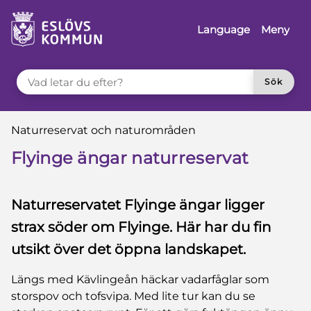
 till sidomeny
å till innehåll
Language
Meny
VAD LETAR DU EFTER?
Sök
Du är här:
Naturreservat och naturområden
Flyinge ängar naturreservat
Naturreservatet Flyinge ängar ligger
strax söder om Flyinge. Här har du fin
utsikt över det öppna landskapet.
Längs med Kävlingeån häckar vadarfåglar som
storspov och tofsvipa. Med lite tur kan du se