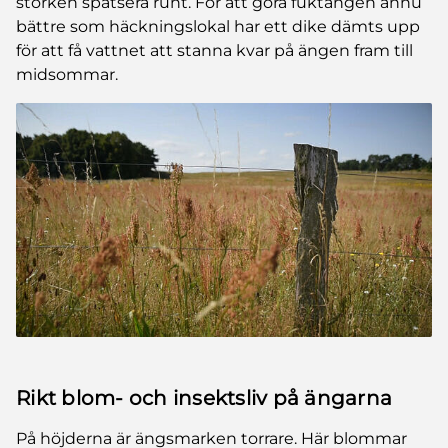
storken spatsera runt. För att göra fuktängen ännu
bättre som häckningslokal har ett dike dämts upp
för att få vattnet att stanna kvar på ängen fram till
midsommar.
Rikt blom- och insektsliv på ängarna
På höjderna är ängsmarken torrare. Här blommar