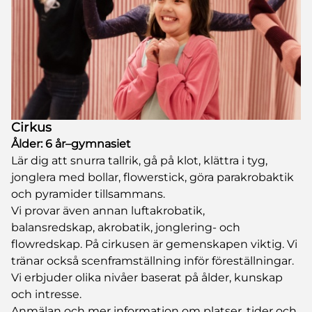
Cirkus
Ålder: 6 år–gymnasiet
Lär dig att snurra tallrik, gå på klot, klättra i tyg,
jonglera med bollar, flowerstick, göra parakrobaktik
och pyramider tillsammans.
Vi provar även annan luftakrobatik,
balansredskap, akrobatik, jonglering- och
flowredskap. På cirkusen är gemenskapen viktig. Vi
tränar också scenframställning inför föreställningar.
Vi erbjuder olika nivåer baserat på ålder, kunskap
och intresse.
Anmälan och mer information om platser, tider och