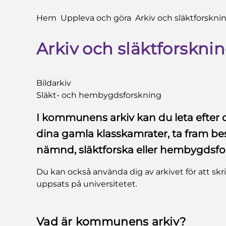
Du är här:
Hem
Uppleva och göra
Arkiv och släktforskni
Arkiv och släktforskni
Bildarkiv
Släkt- och hembygdsforskning
I kommunens arkiv kan du leta efter d
dina gamla klasskamrater, ta fram b
nämnd, släktforska eller hembygdsfo
Du kan också använda dig av arkivet för att skr
uppsats på universitetet.
Vad är kommunens arkiv?