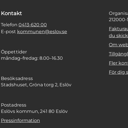
Kontakt
Organi
212000-
Telefon
0413-620 00
Faktura
E-post
kommunen@eslov.se
du skicka
Om web
Öppettider
Tillgäng
måndag–fredag: 8.00–16.30
Fler kon
För dig
Besöksadress
Stadshuset, Gröna torg 2, Eslöv
Postadress
Eslövs kommun, 241 80 Eslöv
Pressinformation