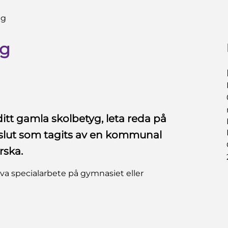
ng
ng
itt gamla skolbetyg, leta reda på
eslut som tagits av en kommunal
rska.
iva specialarbete på gymnasiet eller