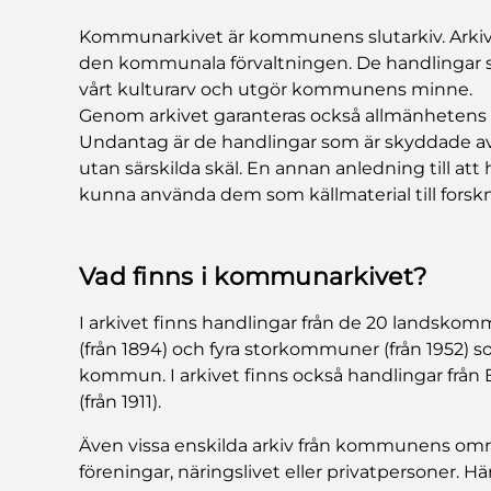
Kommunarkivet är kommunens slutarkiv. Arkivet
den kommunala förvaltningen. De handlingar so
vårt kulturarv och utgör kommunens minne.
Genom arkivet garanteras också allmänhetens rä
Undantag är de handlingar som är skyddade av 
utan särskilda skäl. En annan anledning till at
kunna använda dem som källmaterial till forsk
Vad finns i kommunarkivet?
I arkivet finns handlingar från de 20 landskom
(från 1894) och fyra storkommuner (från 1952) 
kommun. I arkivet finns också handlingar från E
(från 1911).
Även vissa enskilda arkiv från kommunens område
föreningar, näringslivet eller privatpersoner. H