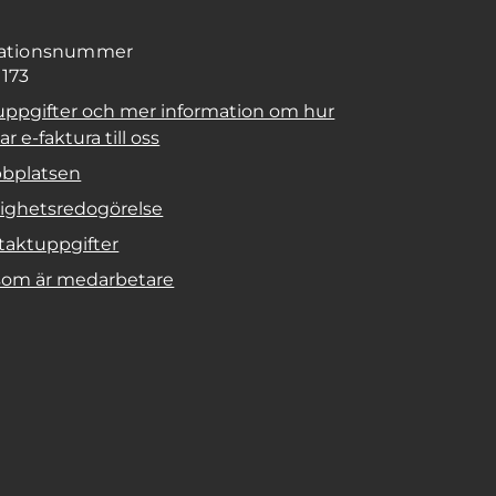
sationsnummer
1173
uppgifter och mer information om hur
r e-faktura till oss
bplatsen
lighetsredogörelse
taktuppgifter
 som är medarbetare