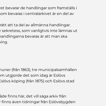
 bevarar de handlingar som framställs i
m bevaras i centralarkivet är en del av
tt att ta del av allmänna handlingar.
sekretess, som vanligtvis inte lämnas ut
t handlingarna bevaras är att man ska
ning.
muner (från 1863), tre municipalsamhällen
som utgjorde det som idag är Eslövs
slövs köping (från 1875) och Eslövs stad
 finns här, det vill säga arkiv från
är finns även tidningar från Eslövsbygden