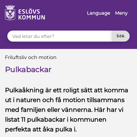
 till sidomeny
å till innehåll
Language
Meny
VAD LETAR DU EFTER?
Sök
Du är här:
Friluftsliv och motion
Pulkabackar
Pulkaåkning är ett roligt sätt att komma
ut i naturen och få motion tillsammans
med familjen eller vännerna. Här har vi
listat 11 pulkabackar i kommunen
perfekta att åka pulka i.