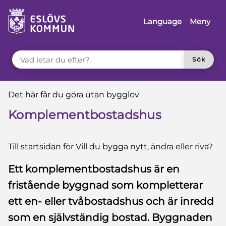
 till sidomeny
å till innehåll
Language
Meny
VAD LETAR DU EFTER?
Sök
Du är här:
Det här får du göra utan bygglov
Komplementbostadshus
Till startsidan för Vill du bygga nytt, ändra eller riva?
Ett komplementbostadshus är en
fristående byggnad som kompletterar
ett en- eller tvåbostadshus och är inredd
som en självständig bostad. Byggnaden