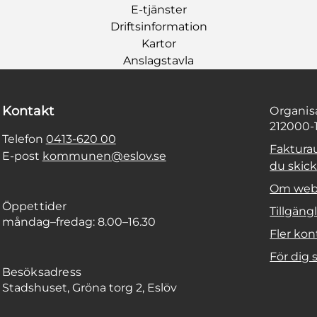
E-tjänster
Driftsinformation
Kartor
Anslagstavla
Kontakt
Organi
212000-
Telefon
0413-620 00
Faktura
E-post
kommunen@eslov.se
du skicka
Om web
Öppettider
Tillgäng
måndag–fredag: 8.00–16.30
Fler kon
För dig
Besöksadress
Stadshuset, Gröna torg 2, Eslöv