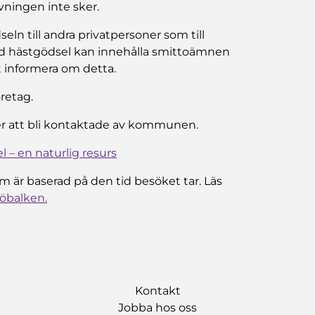
ivningen inte sker.
eln till andra privatpersoner som till
ad hästgödsel kan innehålla smittoämnen
t informera om detta.
öretag.
r att bli kontaktade av kommunen.
 – en naturlig resurs
 är baserad på den tid besöket tar. Läs
jöbalken.
Kontakt
Jobba hos oss