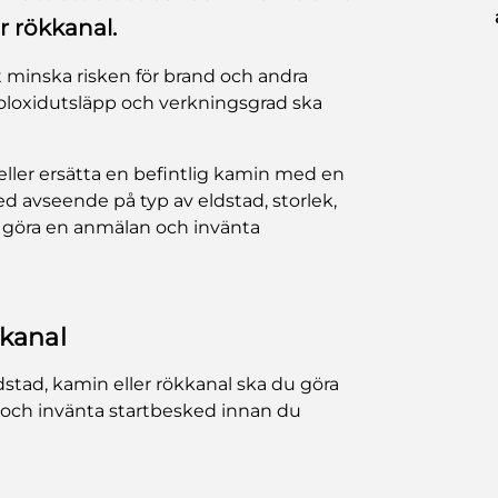
r rökkanal.
att minska risken för brand och andra
 koloxidutsläpp och verkningsgrad ska
 eller ersätta en befintlig kamin med en
d avseende på typ av eldstad, storlek,
å göra en anmälan och invänta
kkanal
ldstad, kamin eller rökkanal ska du göra
 och invänta startbesked innan du