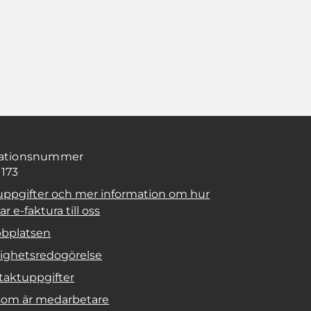
sationsnummer
1173
uppgifter och mer information om hur
r e-faktura till oss
bplatsen
lighetsredogörelse
taktuppgifter
 som är medarbetare