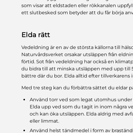
som visar att eldstaden eller rökkanalen uppfyll
ett slutbesked som betyder att du får börja anv
Elda rätt
Vedeldning är en av de största källorna till hälso
Naturvårdsverket orsakar utsläppen från eldnin
förtid. Sot från vedeldning har också en klimat
du bidra till att minska utsläppen med upp till 
bättre där du bor. Elda alltid efter tillverkarens 
Med tre steg kan du förbättra sättet du eldar p
Använd torr ved som legat utomhus under ta
Elda upp ved som du tagit in inom några vec
och kan öka utsläppen. Elda aldrig med avfal
eller limmat.
Använd helst tändmedel i form av brastända