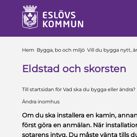
 till sidomeny
å till innehåll
Du är här:
Hem
Bygga, bo och miljö
Vill du bygga nytt, än
Eldstad och skorsten
Till startsidan för Vad ska du bygga eller ändra?
Ändra inomhus
Om du ska installera en kamin, annan
först göra en anmälan. När installatio
sotarens intyg. Du måste vänta tills d