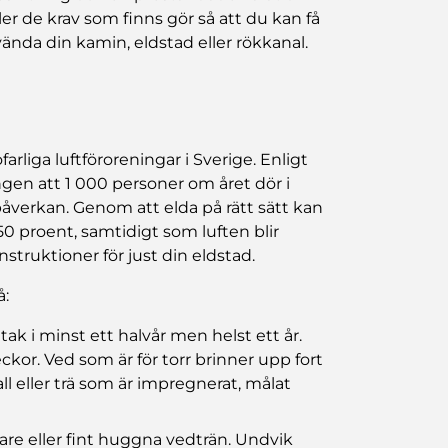
er de krav som finns gör så att du kan få
ända din kamin, eldstad eller rökkanal.
farliga luftföroreningar i Sverige. Enligt
gen att 1 000 personer om året dör i
påverkan. Genom att elda på rätt sätt kan
50 proent, samtidigt som luften blir
instruktioner för just din eldstad.
å:
k i minst ett halvår men helst ett år.
kor. Ved som är för torr brinner upp fort
l eller trä som är impregnerat, målat
re eller fint huggna vedträn. Undvik