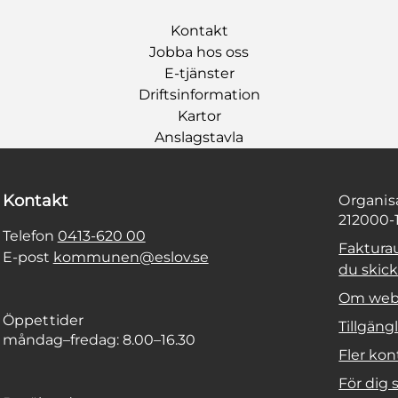
Kontakt
Jobba hos oss
E-tjänster
Driftsinformation
Kartor
Anslagstavla
Kontakt
Organi
212000-
Telefon
0413-620 00
Faktura
E-post
kommunen@eslov.se
du skicka
Om web
Öppettider
Tillgäng
måndag–fredag: 8.00–16.30
Fler kon
För dig