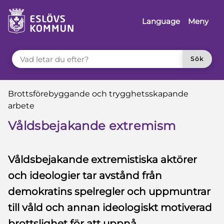
 till sidomeny
å till innehåll
Language
Meny
VAD LETAR DU EFTER?
Sök
Du är här:
Brottsförebyggande och trygghetsskapande
arbete
Våldsbejakande extremism
Våldsbejakande extremistiska aktörer
och ideologier tar avstånd från
demokratins spelregler och uppmuntrar
till våld och annan ideologiskt motiverad
brottslighet för att uppnå