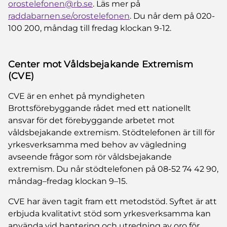
orostelefonen@rb.se
. Läs mer på
raddabarnen.se/orostelefonen
. Du når dem på 020-
100 200, måndag till fredag klockan 9-12.
Center mot Våldsbejakande Extremism
(CVE)
CVE är en enhet på myndigheten
Brottsförebyggande rådet med ett nationellt
ansvar för det förebyggande arbetet mot
våldsbejakande extremism. Stödtelefonen är till för
yrkesverksamma med behov av vägledning
avseende frågor som rör våldsbejakande
extremism. Du når stödtelefonen på 08-52 74 42 90,
måndag–fredag klockan 9–15.
CVE har även tagit fram ett metodstöd. Syftet är att
erbjuda kvalitativt stöd som yrkesverksamma kan
använda vid hantering och utredning av oro för