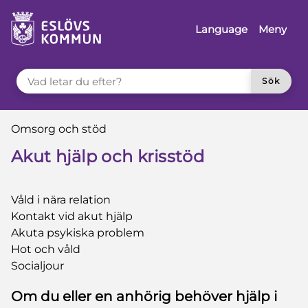
 till sidomeny
å till innehåll
Language
Meny
VAD LETAR DU EFTER?
Sök
Du är här:
Omsorg och stöd
Akut hjälp och krisstöd
Våld i nära relation
Kontakt vid akut hjälp
Akuta psykiska problem
Hot och våld
Socialjour
Om du eller en anhörig behöver hjälp i