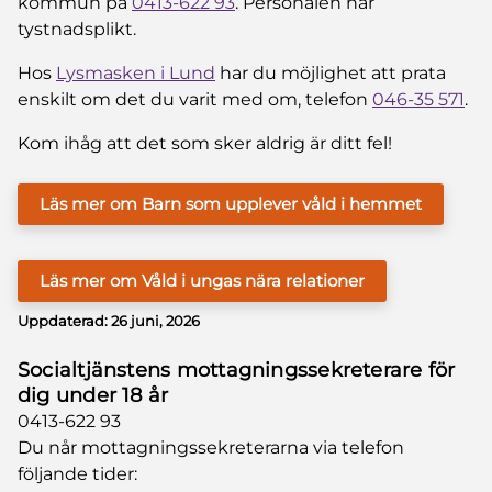
kommun på
0413-622 93
. Personalen har
tystnadsplikt.
Hos
Lysmasken i Lund
har du möjlighet att prata
enskilt om det du varit med om, telefon
046-35 571
.
Kom ihåg att det som sker aldrig är ditt fel!
Läs mer om Barn som upplever våld i hemmet
Läs mer om Våld i ungas nära relationer
Uppdaterad:
26 juni, 2026
Socialtjänstens mottagningssekreterare för
dig under 18 år
0413-622 93
Du når mottagningssekreterarna via telefon
följande tider: