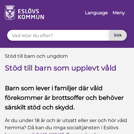
 till sidomeny
å till innehåll
Language
Meny
VAD LETAR DU EFTER?
Sök
Du är här:
Stöd till barn och ungdom
Stöd till barn som upplevt våld
Barn som lever i familjer där våld
förekommer är brottsoffer och behöver
särskilt stöd och skydd.
Är du under 18 år och är utsatt eller ser och hör våld
hemma? Då kan du ringa socialtjänsten i Eslövs