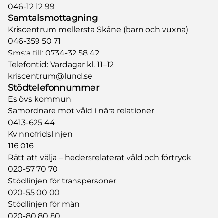
046-12 12 99
Samtalsmottagning
Kriscentrum mellersta Skåne
(barn och vuxna)
046-359 50 71
Sms:a till:
0734-32 58 42
Telefontid: Vardagar kl. 11–12
kriscentrum@lund.se
Stödtelefonnummer
Eslövs kommun
Samordnare mot våld i nära relationer
0413-625 44
Kvinnofridslinjen
116 016
Rätt att välja – hedersrelaterat våld och förtryck
020-57 70 70
Stödlinjen för transpersoner
020-55 00 00
Stödlinjen för män
020-80 80 80