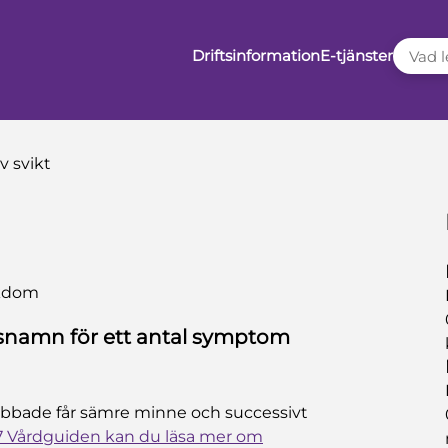
VAD LE
Driftsinformation
E-tjänster
 svikt
ukdom
gsnamn för ett antal symptom
abbade får sämre minne och successivt
7 Vårdguiden kan du läsa mer om