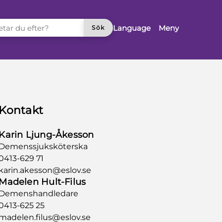
TAR DU EFTER?
Language
Meny
Sök
Kontakt
Karin Ljung-Åkesson
Demenssjuksköterska
0413-629 71
karin.akesson@eslov.se
Madelen Hult-Filus
Demenshandledare
0413-625 25
madelen.filus@eslov.se