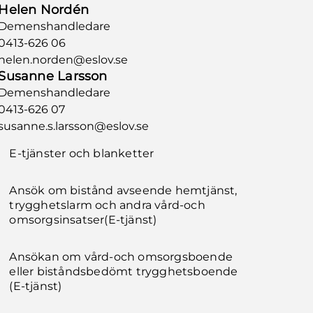
Helen Nordén
Demenshandledare
0413-626 06
helen.norden@eslov.se
Susanne Larsson
Demenshandledare
0413-626 07
susanne.s.larsson@eslov.se
E-tjänster och blanketter
Ansök om bistånd avseende hemtjänst,
trygghetslarm och andra vård-och
omsorgsinsatser(E-tjänst)
Ansökan om vård-och omsorgsboende
eller biståndsbedömt trygghetsboende
(E-tjänst)