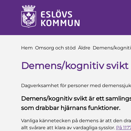
 till sidomeny
å till innehåll
Du är här:
Hem
Omsorg och stöd
Äldre
Demens/kognitiv
Demens/kognitiv svikt
Dagverksamhet för personer med demenssj
Demens/kognitiv svikt är ett samlin
som drabbar hjärnans funktioner.
Vanliga kännetecken på demens är att den dr
allt svårare att klara av vardagliga sysslor.
På 117