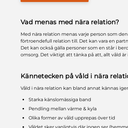
Vad menas med nära relation?
Med nära relation menas varje person som den
förtroendefull relation till. Det kan vara en part
Det kan också gälla personer som en står i bero
omsorg. Det viktigt att tänka på att, allt våld är 
Kännetecken på våld i nära relat
Våld i nära relation kan bland annat kännas ig
Starka känslomässiga band
Pendling mellan värme & kyla
Olika former av våld upprepas över tid
Våldet sker vanligtvis där ingen ser (hemme