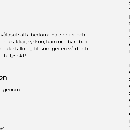
 våldsutsatta bedöms ha en nära och
ner, föräldrar, syskon, barn och barnbarn.
endeställning till som ger en vård och
inte fysiskt!
ion
en genom:
t)