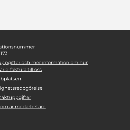
sationsnummer
1173
uppgifter och mer information om hur
r e-faktura till oss
bplatsen
lighetsredogörelse
taktuppgifter
 som är medarbetare