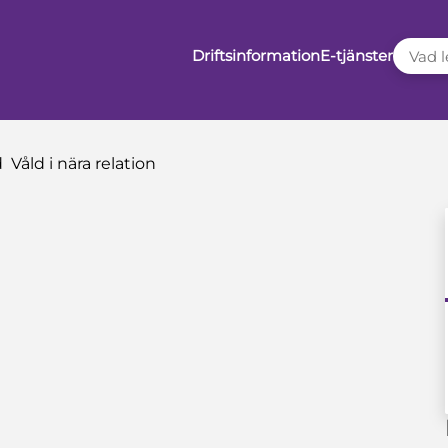
VAD LE
Driftsinformation
E-tjänster
d
Våld i nära relation