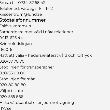
Sms:a till:
0734-32 58 42
Telefontid: Vardagar kl. 11–12
kriscentrum@lund.se
Stödtelefonnummer
Eslövs kommun
Samordnare mot våld i nära relationer
0413-625 44
Kvinnofridslinjen
116 016
Rätt att välja – hedersrelaterat våld och förtryck
020-57 70 70
Stödlinjen för transpersoner
020-55 00 00
Stödlinjen för män
020-80 80 80
Välj att sluta
020-555 666
Hitta vårdcentral eller jourmottagning
1177.se