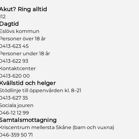
Akut? Ring alltid
112
Dagtid
Eslövs kommun
Personer över 18 år
0413-623 45
Personer under 18 år
0413-622 93
Kontaktcenter
0413-620 00
Kvällstid och helger
Stödlinje till öppenvården kl. 8–21
0413-627 35
Sociala jouren
046-12 12 99
Samtalsmottagning
Kriscentrum mellersta Skåne
(barn och vuxna)
046-359 50 71