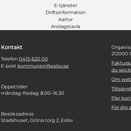
E-tjänster
Driftsinformation
Kartor
Anslagstavla
Kontakt
Organi
212000-
Telefon
0413-620 00
Faktura
E-post
kommunen@eslov.se
du skicka
Om web
Öppettider
Tillgäng
måndag–fredag: 8.00–16.30
Fler kon
För dig
Besöksadress
Stadshuset, Gröna torg 2, Eslöv