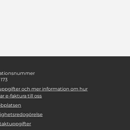
sationsnummer
1173
uppgifter och mer information om hur
r e-faktura till oss
bplatsen
lighetsredogörelse
taktuppgifter