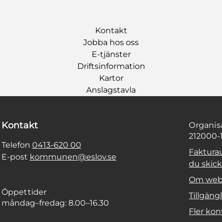
Kontakt
Jobba hos oss
E-tjänster
Driftsinformation
Kartor
Anslagstavla
Kontakt
Organi
212000-
Telefon
0413-620 00
Faktura
E-post
kommunen@eslov.se
du skicka
Om web
Öppettider
Tillgäng
måndag–fredag: 8.00–16.30
Fler kon