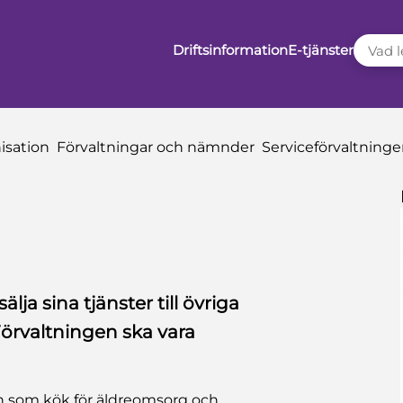
VAD LE
Driftsinformation
E-tjänster
sation
Förvaltningar och nämnder
Serviceförvaltning
lja sina tjänster till övriga
örvaltningen ska vara
 som kök för äldreomsorg och