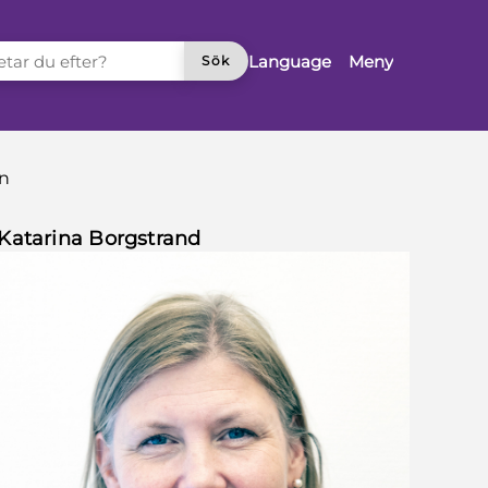
TAR DU EFTER?
Language
Meny
Sök
en
Katarina Borgstrand