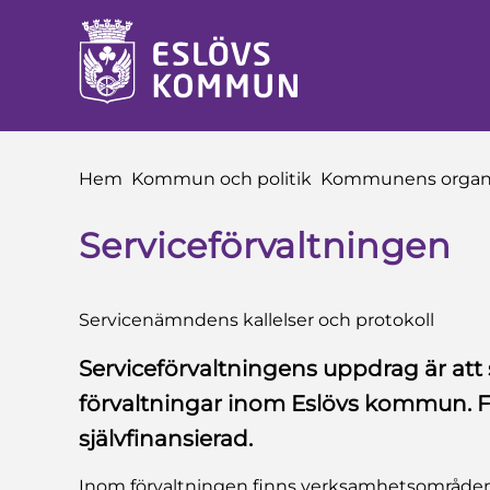
 till sidomeny
å till innehåll
Du är här:
Hem
Kommun och politik
Kommunens organi
Serviceförvaltningen
Servicenämndens kallelser och protokoll
Serviceförvaltningens uppdrag är att sä
förvaltningar inom Eslövs kommun. F
självfinansierad.
Inom förvaltningen finns verksamhetsområden