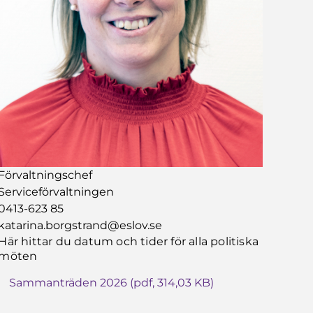
Förvaltningschef
Serviceförvaltningen
0413-623 85
katarina.borgstrand@eslov.se
Här hittar du datum och tider för alla politiska
möten
Sammanträden 2026 (pdf, 314,03 KB)