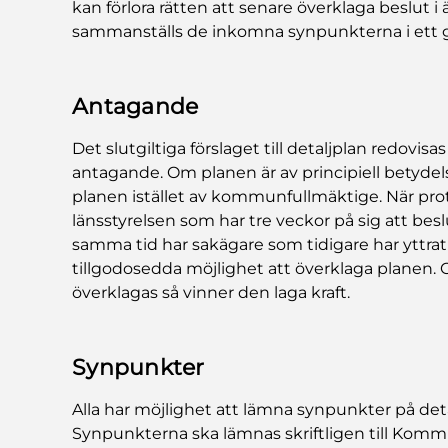
kan förlora rätten att senare överklaga beslut 
sammanställs de inkomna synpunkterna i ett 
Antagande
Det slutgiltiga förslaget till detaljplan redovi
antagande. Om planen är av principiell betydels
planen istället av kommunfullmäktige. När protok
länsstyrelsen som har tre veckor på sig att be
samma tid har sakägare som tidigare har yttrat 
tillgodosedda möjlighet att överklaga planen. O
överklagas så vinner den laga kraft.
Synpunkter
Alla har möjlighet att lämna synpunkter på deta
Synpunkterna ska lämnas skriftligen till Kommun