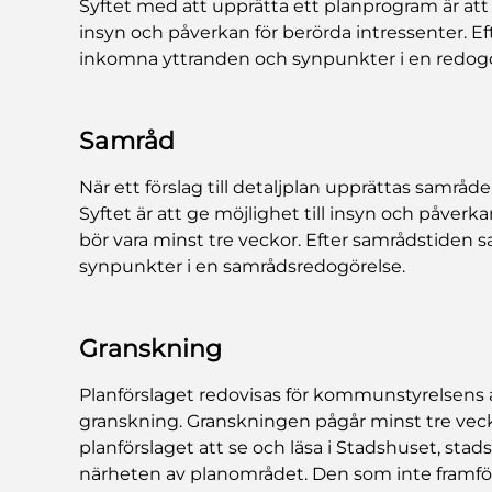
Syftet med att upprätta ett planprogram är att t
insyn och påverkan för berörda intressenter. 
inkomna yttranden och synpunkter i en redogö
Samråd
När ett förslag till detaljplan upprättas samr
Syftet är att ge möjlighet till insyn och påverk
bör vara minst tre veckor. Efter samrådstiden
synpunkter i en samrådsredogörelse.
Granskning
Planförslaget redovisas för kommunstyrelsens 
granskning. Granskningen pågår minst tre vec
planförslaget att se och läsa i Stadshuset, stad
närheten av planområdet. Den som inte framfö