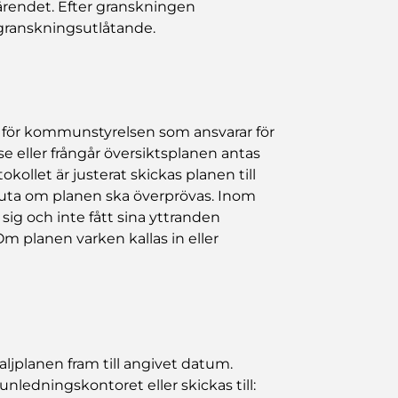
i ärendet. Efter granskningen
granskningsutlåtande.
sas för kommunstyrelsen som ansvarar för
e eller frångår översiktsplanen antas
ollet är justerat skickas planen till
sluta om planen ska överprövas. Inom
sig och inte fått sina yttranden
m planen varken kallas in eller
ljplanen fram till angivet datum.
ledningskontoret eller skickas till: