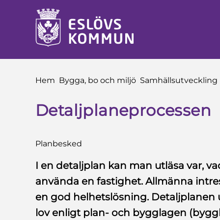
 till sidomeny
å till innehåll
Du är här:
Hem
Bygga, bo och miljö
Samhällsutveckling
Detaljplaneprocessen
Planbesked
I en detaljplan kan man utläsa var, 
använda en fastighet. Allmänna intre
en god helhetslösning. Detaljplanen u
lov enligt plan- och bygglagen (byggl