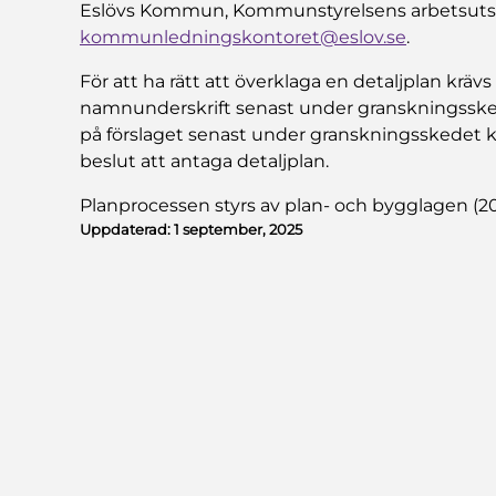
Eslövs Kommun, Kommunstyrelsens arbetsutskot
kommunledningskontoret@eslov.se
.
För att ha rätt att överklaga en detaljplan kräv
namnunderskrift senast under granskningsske
på förslaget senast under granskningsskedet ka
beslut att antaga detaljplan.
Planprocessen styrs av plan- och bygglagen (2
Uppdaterad:
1 september, 2025