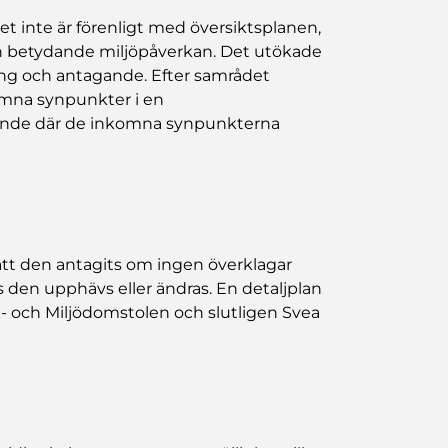
t inte är förenligt med översiktsplanen,
en betydande miljöpåverkan. Det utökade
ing och antagande. Efter samrådet
mna synpunkter i en
tande där de inkomna synpunkterna
r att den antagits om ingen överklagar
ls den upphävs eller ändras. En detaljplan
rk- och Miljödomstolen och slutligen Svea