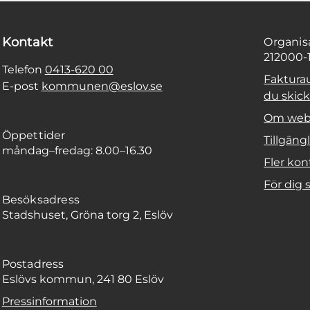
Kontakt
Organi
212000-
Telefon
0413-620 00
Faktura
E-post
kommunen@eslov.se
du skicka
Om web
Öppettider
Tillgäng
måndag–fredag: 8.00–16.30
Fler kon
För dig
Besöksadress
Stadshuset, Gröna torg 2, Eslöv
Postadress
Eslövs kommun, 241 80 Eslöv
Pressinformation