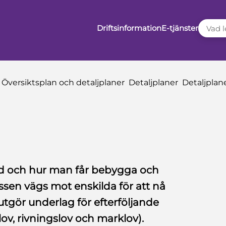
VAD LE
Driftsinformation
E-tjänster
Översiktsplan och detaljplaner
Detaljplaner
Detaljpla
vad och hur man får bebygga och
ssen vägs mot enskilda för att nå
tgör underlag för efterföljande
ov, rivningslov och marklov).