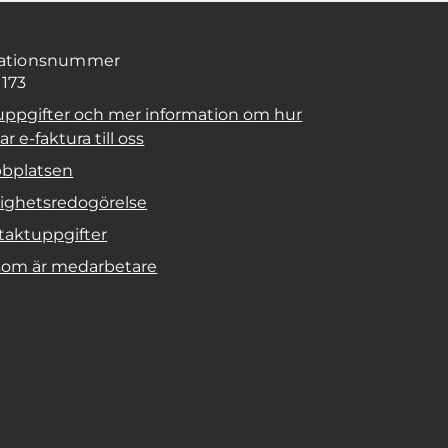
sationsnummer
1173
uppgifter och mer information om hur
r e-faktura till oss
bplatsen
lighetsredogörelse
taktuppgifter
 som är medarbetare