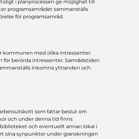
idigt i planprocessen ge möjlighet till
Efter programsamrådet sammanställs
relse för programsamråd.
åder kommunen med olika intressenter.
an för berörda intressenter. Samrådstiden
 sammanställs inkomna yttranden och
arbetsutskott som fattar beslut om
kor och under denna tid finns
sbiblioteket och eventuellt annan lokal i
rt sina synpunkter under granskningen