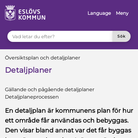
 till sidomeny
å till innehåll
Language
Meny
VAD LETAR DU EFTER?
Sök
Du är här:
Översiktsplan och detaljplaner
Detaljplaner
Gällande och pågående detaljplaner
Detaljplaneprocessen
En detaljplan är kommunens plan för hur
ett område får användas och bebyggas.
Den visar bland annat var det får byggas