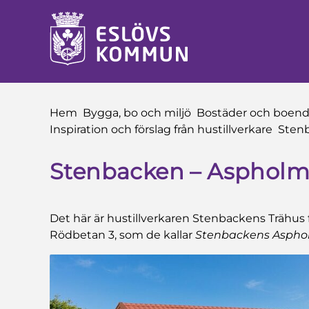
 till sidomeny
å till innehåll
Du är här:
Hem
Bygga, bo och miljö
Bostäder och boen
Inspiration och förslag från hustillverkare
Sten
Stenbacken – Asphol
Det här är hustillverkaren Stenbackens Trähus 
Rödbetan 3, som de kallar
Stenbackens Asph