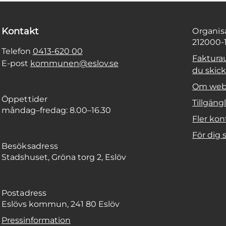
Kontakt
Organi
212000-
Telefon
0413-620 00
Faktura
E-post
kommunen@eslov.se
du skicka
Om web
Öppettider
Tillgäng
måndag–fredag: 8.00–16.30
Fler kon
För dig
Besöksadress
Stadshuset, Gröna torg 2, Eslöv
Postadress
Eslövs kommun, 241 80 Eslöv
Pressinformation