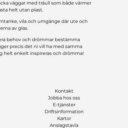
 tjocka väggar med träull som både värmer
sta helt utan plast.
 omtanke, vila och umgänge där ute och
rna av glas.
tet, era behov och drömmar bestämma
gger precis det ni vill ha med samma
dig helt enkelt inspireras och drömma!
Kontakt
Jobba hos oss
E-tjänster
Driftsinformation
Kartor
Anslagstavla