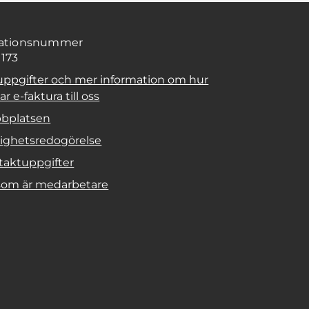
sationsnummer
1173
uppgifter och mer information om hur
r e-faktura till oss
bplatsen
lighetsredogörelse
taktuppgifter
 som är medarbetare