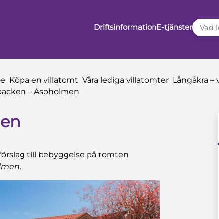
VAD LE
Driftsinformation
E-tjänster
de
Köpa en villatomt
Våra lediga villatomter
Långåkra – v
backen – Aspholmen
men
förslag till bebyggelse på tomten
olmen
.