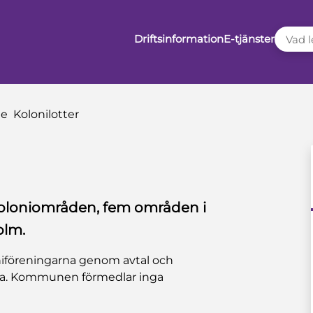
VAD LE
Driftsinformation
E-tjänster
de
Kolonilotter
koloniområden, fem områden i
olm.
iföreningarna genom avtal och
erna. Kommunen förmedlar inga