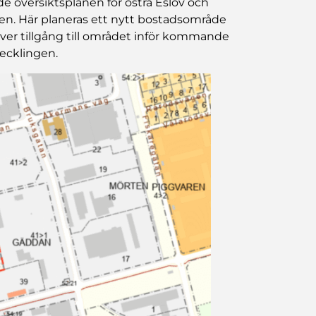
e översiktsplanen för östra Eslöv och
en. Här planeras ett nytt bostadsområde
r tillgång till området inför kommande
ecklingen.