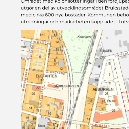
Området med kolonilotter ingår i den fördjupad
utgör en del av utvecklingsområdet Bruksstad
med cirka 600 nya bostäder. Kommunen behöve
utredningar och markarbeten kopplade till utv