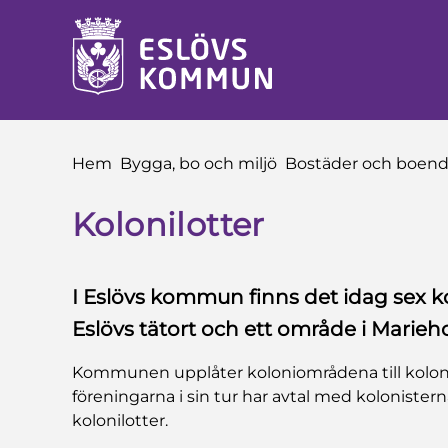
 till sidomeny
å till innehåll
Du är här:
Hem
Bygga, bo och miljö
Bostäder och boen
Kolonilotter
I Eslövs kommun finns det idag sex 
Eslövs tätort och ett område i Marieh
Kommunen upplåter koloniområdena till kolon
föreningarna i sin tur har avtal med kolonist
kolonilotter.