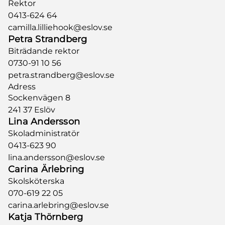
Rektor
0413-624 64
camilla.lilliehook@eslov.se
Petra Strandberg
Biträdande rektor
0730-91 10 56
petra.strandberg@eslov.se
Adress
Sockenvägen 8
241 37 Eslöv
Lina Andersson
Skoladministratör
0413-623 90
lina.andersson@eslov.se
Carina Ärlebring
Skolsköterska
070-619 22 05
carina.arlebring@eslov.se
Katja Thörnberg