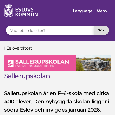
 till sidomeny
å till innehåll
Language
Meny
VAD LETAR DU EFTER?
Sök
Du är här:
I Eslövs tätort
Sallerupskolan
Sallerupskolan är en F–6-skola med cirka
400 elever. Den nybyggda skolan ligger i
södra Eslöv och invigdes januari 2026.