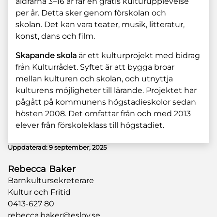
åldrarna 3–16 år får en gratis kulturupplevelse
per år. Detta sker genom förskolan och
skolan. Det kan vara teater, musik, litteratur,
konst, dans och film.
Skapande skola
är ett kulturprojekt med bidrag
från Kulturrådet. Syftet är att bygga broar
mellan kulturen och skolan, och utnyttja
kulturens möjligheter till lärande. Projektet har
pågått på kommunens högstadieskolor sedan
hösten 2008. Det omfattar från och med 2013
elever från förskoleklass till högstadiet.
Uppdaterad:
9 september, 2025
Rebecca Baker
Barnkultursekreterare
Kultur och Fritid
0413-627 80
rebecca.baker@eslov.se