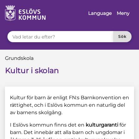
 till sidomeny
å till innehåll
Language
Meny
VAD LETAR DU EFTER?
Sök
Du är här:
Grundskola
Kultur i skolan
Kultur för barn är enligt FN:s Barnkonvention en
rättighet, och i Eslövs kommun en naturlig del
av barnens skolgång.
I Eslövs kommun finns det en
kulturgaranti
för
barn. Det innebär att alla barn och ungdomar i