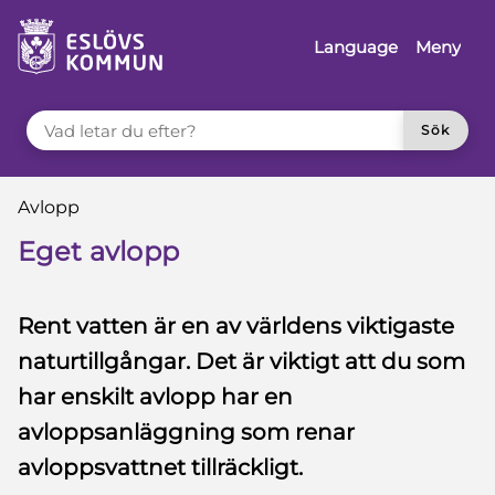
 till sidomeny
å till innehåll
Language
Meny
VAD LETAR DU EFTER?
Sök
Du är här:
Avlopp
Eget avlopp
Rent vatten är en av världens viktigaste
naturtillgångar. Det är viktigt att du som
har enskilt avlopp har en
avloppsanläggning som renar
avloppsvattnet tillräckligt.