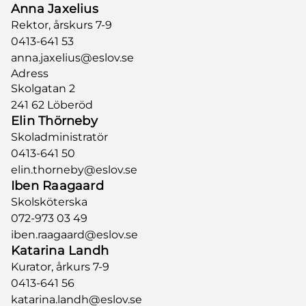
Anna Jaxelius
Rektor, årskurs 7-9
0413-641 53
anna.jaxelius@eslov.se
Adress
Skolgatan 2
241 62 Löberöd
Elin Thörneby
Skoladministratör
0413-641 50
elin.thorneby@eslov.se
Iben Raagaard
Skolsköterska
072-973 03 49
iben.raagaard@eslov.se
Katarina Landh
Kurator, årkurs 7-9
0413-641 56
katarina.landh@eslov.se