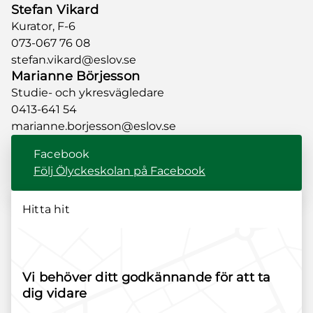
Stefan Vikard
Kurator, F-6
073-067 76 08
stefan.vikard@eslov.se
Marianne Börjesson
Studie- och ykresvägledare
0413-641 54
marianne.borjesson@eslov.se
Facebook
Följ Ölyckeskolan på Facebook
Hitta hit
Vi behöver ditt godkännande för att ta
dig vidare