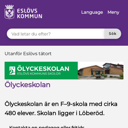
 till sidomeny
å till innehåll
Language
Meny
VAD LETAR DU EFTER?
Sök
Du är här:
Utanför Eslövs tätort
Ölyckeskolan
Ölyckeskolan är en F–9-skola med cirka
480 elever. Skolan ligger i Löberöd.
Kontakta en pedagog eller fritids