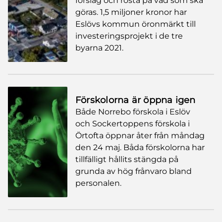
förslag och rösta på vad som ska
göras. 1,5 miljoner kronor har
Eslövs kommun öronmärkt till
investeringsprojekt i de tre
byarna 2021.
Förskolorna är öppna igen
Både Norrebo förskola i Eslöv
och Sockertoppens förskola i
Örtofta öppnar åter från måndag
den 24 maj. Båda förskolorna har
tillfälligt hållits stängda på
grunda av hög frånvaro bland
personalen.