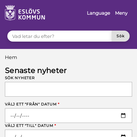
å till innehåll
Language
Meny
VAD LETAR DU EFTER?
Sök
Du är här:
Hem
Senaste nyheter
SÖK NYHETER
VÄLJ ETT "FRÅN" DATUM
*
VÄLJ ETT "TILL" DATUM
*