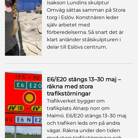
Isakson Lundins skulptur
Omväg sättas samman på Stora
torg i Eslöv. Konstnären leder
själv arbetet med
förberedelserna. Så snart det är
klart anländer stålskulpturen i
delar till Eslövs centrum.
E6/E20 stängs 13–30 maj –
räkna med stora
trafikstörningar
Trafikverket bygger om
trafikplats Alnarp norr om
Malmö. E6/E20 stängs 13–30 maj
och trafiken leds om på andra
vägar. Räkna under den tiden
med stora trafikstörningar och