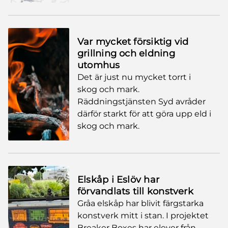
Var mycket försiktig vid
grillning och eldning
utomhus
Det är just nu mycket torrt i
skog och mark.
Räddningstjänsten Syd avråder
därför starkt för att göra upp eld i
skog och mark.
Elskåp i Eslöv har
förvandlats till konstverk
Gråa elskåp har blivit färgstarka
konstverk mitt i stan. I projektet
Breaker Boxes har elever från