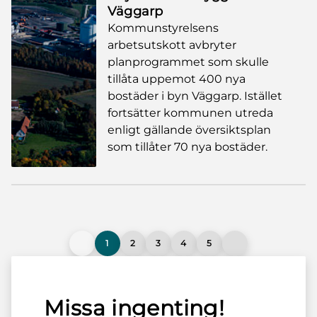
Väggarp
Kommunstyrelsens
arbetsutskott avbryter
planprogrammet som skulle
tillåta uppemot 400 nya
bostäder i byn Väggarp. Istället
fortsätter kommunen utreda
enligt gällande översiktsplan
som tillåter 70 nya bostäder.
1
2
3
4
5
Missa ingenting!