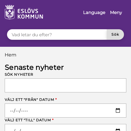
å till innehåll
Language
Meny
VAD LETAR DU EFTER?
Sök
Du är här:
Hem
Senaste nyheter
SÖK NYHETER
VÄLJ ETT "FRÅN" DATUM
*
VÄLJ ETT "TILL" DATUM
*