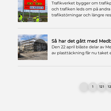
Trafikverket bygger om trafik
och trafiken leds om på andr
trafikstörningar och längre res
Så har det gått med Medb
Den 22 april blåste delar av M
av plasttäckning får nu taket 
1
121
1