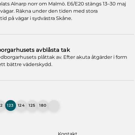
plats Alnarp norr om Malmö. E6/E20 stängs 13–30 maj
a vägar. Räkna under den tiden med stora
tid på vägar i sydvästra Skåne.
orgarhusets avblåsta tak
edborgarhusets plåttak av. Efter akuta åtgärder i form
ett bättre väderskydd.
22
123
124
125
180
Kontakt