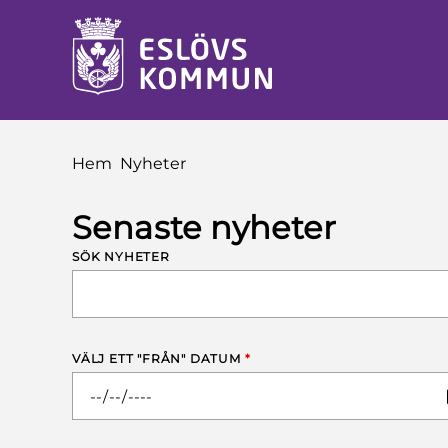
å till innehåll
Du är här:
Hem
Nyheter
Senaste nyheter
SÖK NYHETER
VÄLJ ETT "FRÅN" DATUM
*