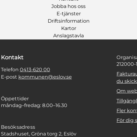
Jobba hos oss
E-tjänster
Driftsinformation
Kartor
Anslagstavla
Kontakt
Organi
212000-
Telefon
0413-620 00
Faktura
E-post
kommunen@eslov.se
du skicka
Om web
Öppettider
Tillgäng
måndag–fredag: 8.00–16.30
Fler kon
För dig
Besöksadress
Stadshuset, Gröna torg 2, Eslöv