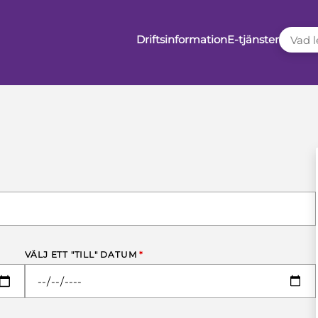
VAD LE
Driftsinformation
E-tjänster
VÄLJ ETT "TILL" DATUM
*