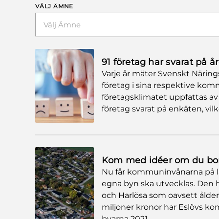
VÄLJ ÄMNE
Välj Ämne
91 företag har svarat på 
Varje år mäter Svenskt Närings
företag i sina respektive kom
företagsklimatet uppfattas av
företag svarat på enkäten, vil
Kom med idéer om du bor 
Nu får kommuninvånarna på la
egna byn ska utvecklas. Den h
och Harlösa som oavsett ålder 
miljoner kronor har Eslövs ko
byarna 2021.