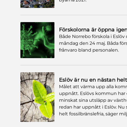
Förskolorna är öppna ige
Både Norrebo förskola i Eslöv 
måndag den 24 maj. Båda försko
frånvaro bland personalen.
Eslöv är nu en nästan hel
Målet att värma upp alla komm
uppnått. Eslövs kommun har o
minskat sina utsläpp av växthus
redan har uppnått i Eslöv. Nu s
helt fossilbränslefria, säger mi