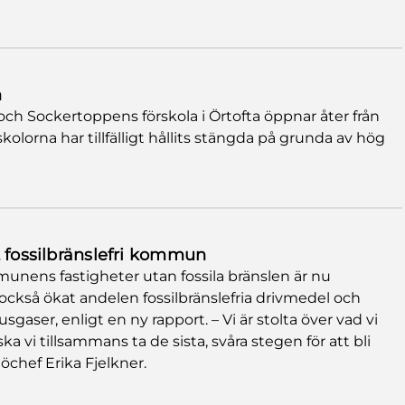
n
och Sockertoppens förskola i Örtofta öppnar åter från
lorna har tillfälligt hållits stängda på grunda av hög
t fossilbränslefri kommun
unens fastigheter utan fossila bränslen är nu
ckså ökat andelen fossilbränslefria drivmedel och
gaser, enligt en ny rapport. – Vi är stolta över vad vi
ka vi tillsammans ta de sista, svåra stegen för att bli
ljöchef Erika Fjelkner.