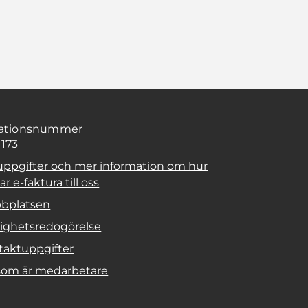
sationsnummer
1173
uppgifter och mer information om hur
r e-faktura till oss
bplatsen
lighetsredogörelse
taktuppgifter
 som är medarbetare