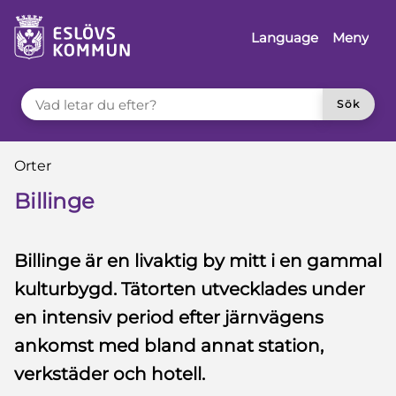
 till sidomeny
å till innehåll
Language
Meny
VAD LETAR DU EFTER?
Sök
Du är här:
Orter
Billinge
Billinge är en livaktig by mitt i en gammal
kulturbygd. Tätorten utvecklades under
en intensiv period efter järnvägens
ankomst med bland annat station,
verkstäder och hotell.