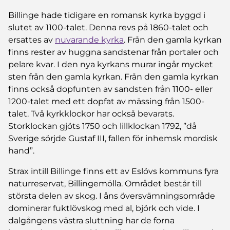
Billinge hade tidigare en romansk kyrka byggd i
slutet av 1100-talet. Denna revs på 1860-talet och
ersattes av
nuvarande kyrka
. Från den gamla kyrkan
finns rester av huggna sandstenar från portaler och
pelare kvar. I den nya kyrkans murar ingår mycket
sten från den gamla kyrkan. Från den gamla kyrkan
finns också dopfunten av sandsten från 1100- eller
1200-talet med ett dopfat av mässing från 1500-
talet. Två kyrkklockor har också bevarats.
Storklockan gjöts 1750 och lillklockan 1792, ”då
Sverige sörjde Gustaf III, fallen för inhemsk mordisk
hand”.
Strax intill Billinge finns ett av Eslövs kommuns fyra
naturreservat, Billingemölla. Området består till
största delen av skog. I åns översvämningsområde
dominerar fuktlövskog med al, björk och vide. I
dalgångens västra sluttning har de forna