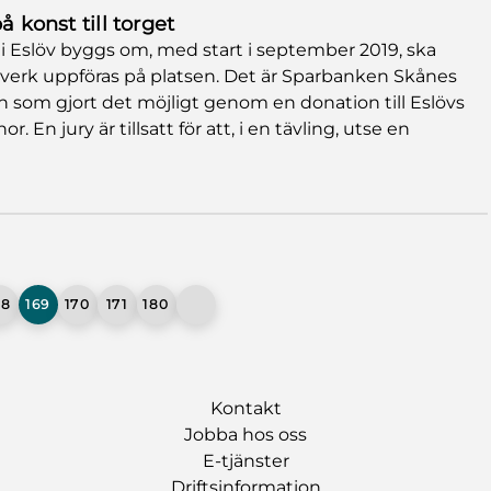
å konst till torget
i Eslöv byggs om, med start i september 2019, ska
stverk uppföras på platsen. Det är Sparbanken Skånes
n som gjort det möjligt genom en donation till Eslövs
En jury är tillsatt för att, i en tävling, utse en
68
169
170
171
180
Kontakt
Jobba hos oss
E-tjänster
Driftsinformation