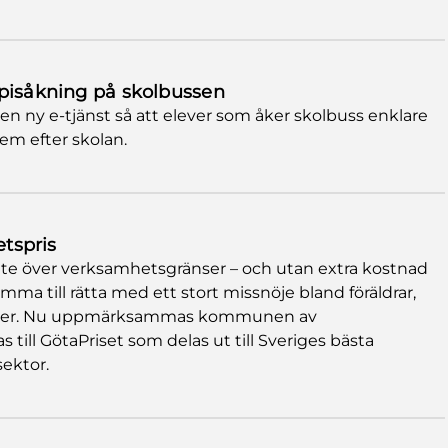
mpisåkning på skolbussen
n ny e-tjänst så att elever som åker skolbuss enklare
m efter skolan.
etspris
te över verksamhetsgränser – och utan extra kostnad
a till rätta med ett stort missnöje bland föräldrar,
oger. Nu uppmärksammas kommunen av
till GötaPriset som delas ut till Sveriges bästa
sektor.