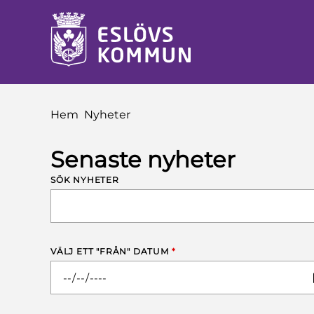
å till innehåll
Du är här:
Hem
Nyheter
Senaste nyheter
SÖK NYHETER
VÄLJ ETT "FRÅN" DATUM
*