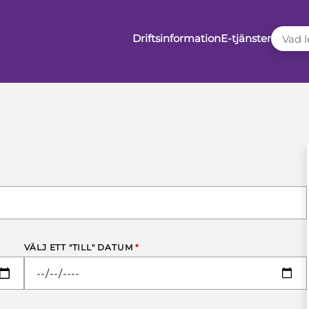
VAD LE
Driftsinformation
E-tjänster
VÄLJ ETT "TILL" DATUM
*