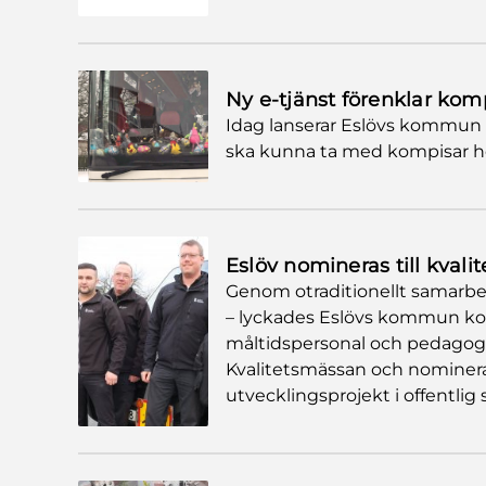
Ny e-tjänst förenklar ko
Idag lanserar Eslövs kommun e
ska kunna ta med kompisar he
Eslöv nomineras till kvalit
Genom otraditionellt samarbe
– lyckades Eslövs kommun komm
måltidspersonal och pedag
Kvalitetsmässan och nomineras 
utvecklingsprojekt i offentlig 