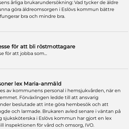
lsens årliga brukarundersökning: Vad tycker de äldre
unna göra äldreomsorgen i Eslövs kommun bättre
 fungerar bra och mindre bra.
sse för att bli röstmottagare
e för att jobba som...
ersoner lex Maria-anmäld
ades av kommunens personal i hemsjukvården, när en
 hemmet. Förväxlingen ledde till att ansvarig
under beslutade att inte göra hembesök och att
ingde och larmade. Brukaren avled senare i väntan på
 sjuksköterska i Eslövs kommun har gjort en lex
ll inspektionen för vård och omsorg, IVO.