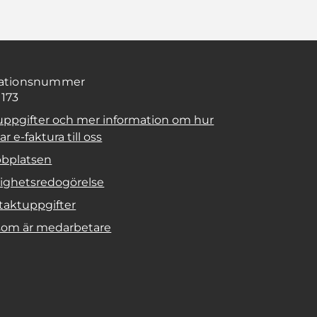
sationsnummer
1173
uppgifter och mer information om hur
r e-faktura till oss
bplatsen
lighetsredogörelse
taktuppgifter
 som är medarbetare