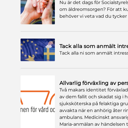
Nu är det dags för Socialstyre
om äldreomsorgen? För att k
behöver vi veta vad du tycker
Tack alla som anmält intre
Tack alla ni som anmält intress
Allvarlig förväxling av p
Två makars identitet förväxl
av dem fallit och skadat sig i
sjuksköterska på felaktiga gr
avvakta när en anhörig åter r
ambulans. Medicinskt ansvarig
Maria-anmälan av händelsen ti