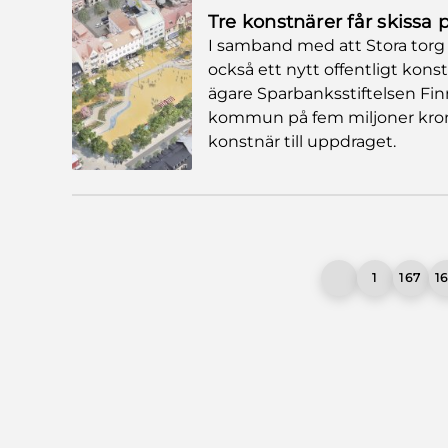
Tre konstnärer får skissa p
I samband med att Stora torg 
också ett nytt offentligt kon
ägare Sparbanksstiftelsen Fin
kommun på fem miljoner kronor. 
konstnär till uppdraget.
1
167
1