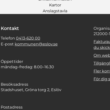
Kartor
Anslagstavla
Kontakt
Organi
212000-
Telefon
0413-620 00
Faktura
E-post
kommunen@eslov.se
du skicka
Om web
Öppettider
Tillgäng
måndag–fredag: 8.00–16.30
Fler kon
För dig
Besöksadress
Stadshuset, Gröna torg 2, Eslöv
Postadress