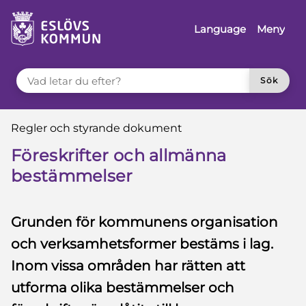
 till sidomeny
å till innehåll
Language
Meny
VAD LETAR DU EFTER?
Sök
Du är här:
Regler och styrande dokument
Föreskrifter och allmänna
bestämmelser
Grunden för kommunens organisation
och verksamhetsformer bestäms i lag.
Inom vissa områden har rätten att
utforma olika bestämmelser och