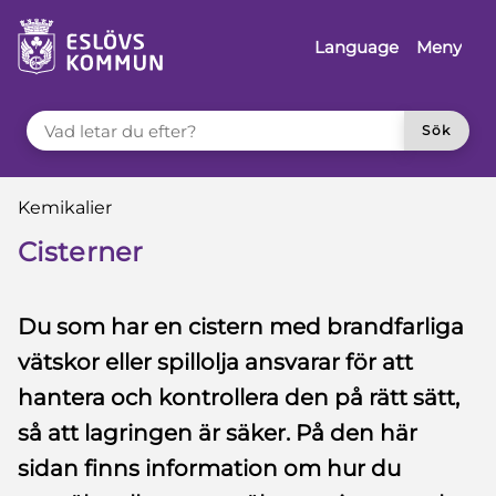
 till sidomeny
å till innehåll
Language
Meny
VAD LETAR DU EFTER?
Sök
Du är här:
Kemikalier
Cisterner
Du som har en cistern med brandfarliga
vätskor eller spillolja ansvarar för att
hantera och kontrollera den på rätt sätt,
så att lagringen är säker. På den här
sidan finns information om hur du