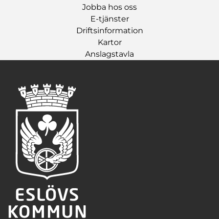
Jobba hos oss
E-tjänster
Driftsinformation
Kartor
Anslagstavla