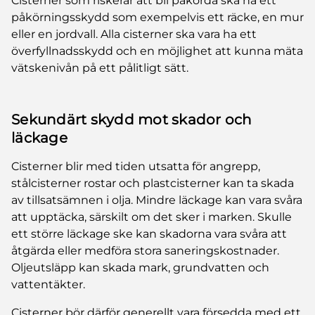
Cisterner som riskerar att bli påkörda ska ha ett
påkörningsskydd som exempelvis ett räcke, en mur
eller en jordvall. Alla cisterner ska vara ha ett
överfyllnadsskydd och en möjlighet att kunna mäta
vätskenivån på ett pålitligt sätt.
Sekundärt skydd mot skador och
läckage
Cisterner blir med tiden utsatta för angrepp,
stålcisterner rostar och plastcisterner kan ta skada
av tillsatsämnen i olja. Mindre läckage kan vara svåra
att upptäcka, särskilt om det sker i marken. Skulle
ett större läckage ske kan skadorna vara svåra att
åtgärda eller medföra stora saneringskostnader.
Oljeutsläpp kan skada mark, grundvatten och
vattentäkter.
Cisterner bör därför generellt vara försedda med ett