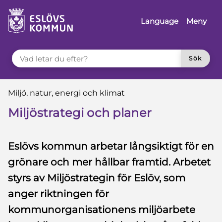
 till sidomeny
å till innehåll
Language
Meny
VAD LETAR DU EFTER?
Sök
Du är här:
Miljö, natur, energi och klimat
Miljöstrategi och planer
Eslövs kommun arbetar långsiktigt för en
grönare och mer hållbar framtid. Arbetet
styrs av Miljöstrategin för Eslöv, som
anger riktningen för
kommunorganisationens miljöarbete