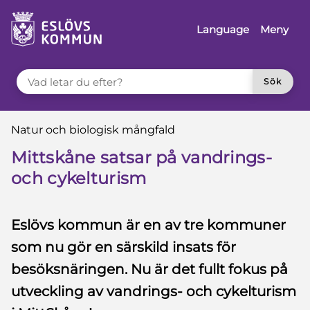
 till sidomeny
å till innehåll
Language
Meny
VAD LETAR DU EFTER?
Sök
Du är här:
Natur och biologisk mångfald
Mittskåne satsar på vandrings-
och cykelturism
Eslövs kommun är en av tre kommuner
som nu gör en särskild insats för
besöksnäringen. Nu är det fullt fokus på
utveckling av vandrings- och cykelturism