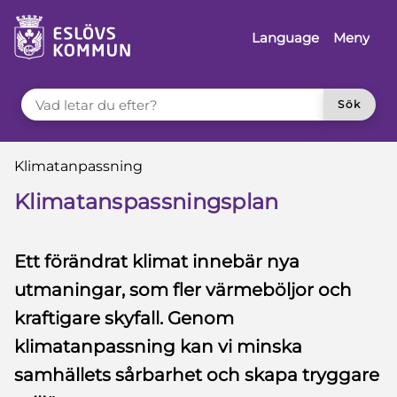
 till sidomeny
å till innehåll
Language
Meny
VAD LETAR DU EFTER?
Sök
Du är här:
Klimatanpassning
Klimatanspassningsplan
Ett förändrat klimat innebär nya
utmaningar, som fler värmeböljor och
kraftigare skyfall. Genom
klimatanpassning kan vi minska
samhällets sårbarhet och skapa tryggare