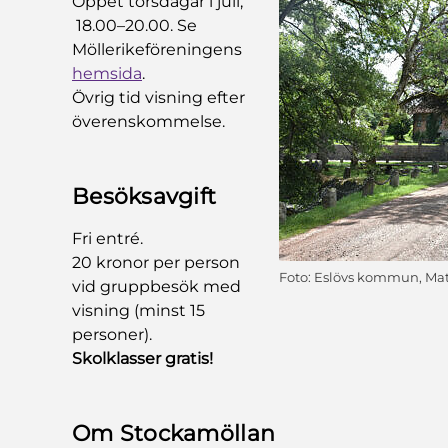
Öppet torsdagar i juli,
18.00–20.00. Se
Möllerikeföreningens
hemsida
.
Övrig tid visning efter
överenskommelse.
Besöksavgift
Fri entré.
20 kronor per person
Foto: Eslövs kommun, Ma
vid gruppbesök med
visning (minst 15
personer).
Skolklasser gratis!
Om Stockamöllan