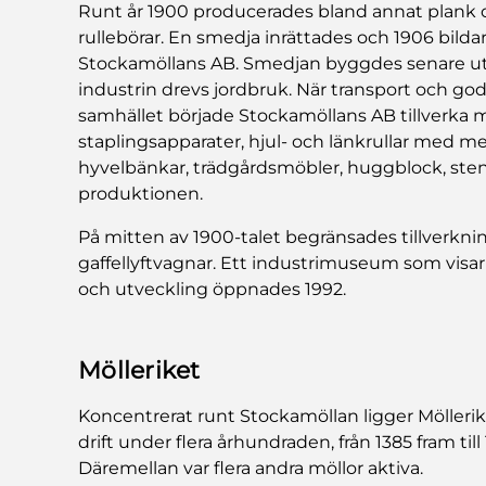
Runt år 1900 producerades bland annat plank o
rullebörar. En smedja inrättades och 1906 bild
Stockamöllans AB. Smedjan byggdes senare ut 
industrin drevs jordbruk. När transport och g
samhället började Stockamöllans AB tillverka m
staplingsapparater, hjul- och länkrullar med me
hyvelbänkar, trädgårdsmöbler, huggblock, sten
produktionen.
På mitten av 1900-talet begränsades tillverknin
gaffellyftvagnar. Ett industrimuseum som visa
och utveckling öppnades 1992.
Mölleriket
Koncentrerat runt Stockamöllan ligger Mölleriket
drift under flera århundraden, från 1385 fram til
Däremellan var flera andra möllor aktiva.