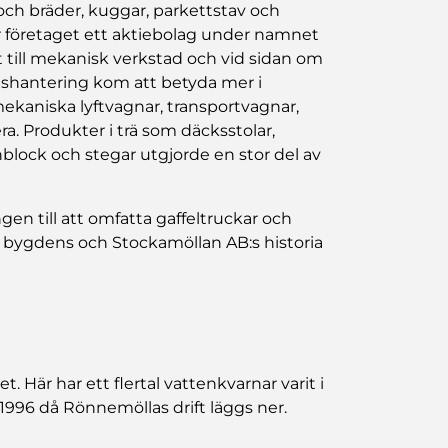
ch bräder, kuggar, parkettstav och
ar företaget ett aktiebolag under namnet
till mekanisk verkstad och vid sidan om
odshantering kom att betyda mer i
ekaniska lyftvagnar, transportvagnar,
ra. Produkter i trä som däcksstolar,
block och stegar utgjorde en stor del av
gen till att omfatta gaffeltruckar och
r bygdens och Stockamöllan AB:s historia
. Här har ett flertal vattenkvarnar varit i
l 1996 då Rönnemöllas drift läggs ner.