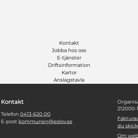
Kontakt
Jobba hos oss
E-tjänster
Driftsinformation
Kartor
Anslagstavla
Kontakt
Organi
212000-
Telefon
0413-620 00
Faktura
E-post
kommunen@eslov.se
du skicka
Om web