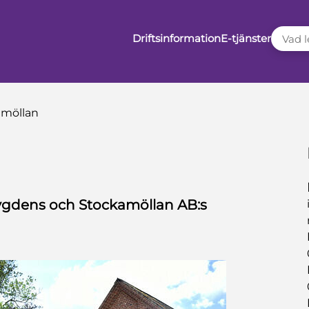
VAD LE
Driftsinformation
E-tjänster
amöllan
ygdens och Stockamöllan AB:s