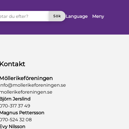
TAR DU EFTER?
Language
Meny
Sök
Kontakt
Möllerikeföreningen
info@mollerikeforeningen.se
mollerikeforeningen.se
Björn Jerslind
070-317 37 49
Magnus Pettersson
070-524 32 08
Evy Nilsson