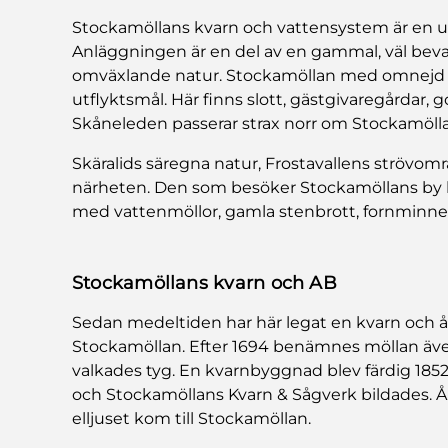
Stockamöllans kvarn och vattensystem är en u
Anläggningen är en del av en gammal, väl bev
omväxlande natur. Stockamöllan med omnejd är
utflyktsmål. Här finns slott, gästgivaregårdar,
Skåneleden passerar strax norr om Stockamöll
Skäralids säregna natur, Frostavallens strövomr
närheten. Den som besöker Stockamöllans by k
med vattenmöllor, gamla stenbrott, fornminnen 
Stockamöllans kvarn och AB
Sedan medeltiden har här legat en kvarn och år
Stockamöllan. Efter 1694 benämnes möllan även
valkades tyg. En kvarnbyggnad blev färdig 1852.
och Stockamöllans Kvarn & Sågverk bildades. År
elljuset kom till Stockamöllan.