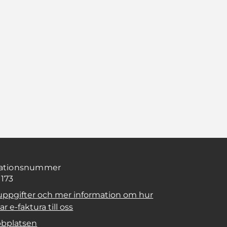
sationsnummer
1173
uppgifter och mer information om hur
r e-faktura till oss
bplatsen