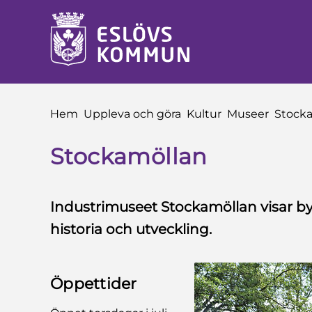
 till sidomeny
å till innehåll
Du är här:
Hem
Uppleva och göra
Kultur
Museer
Stock
Stockamöllan
Industrimuseet Stockamöllan visar b
historia och utveckling.
Öppettider