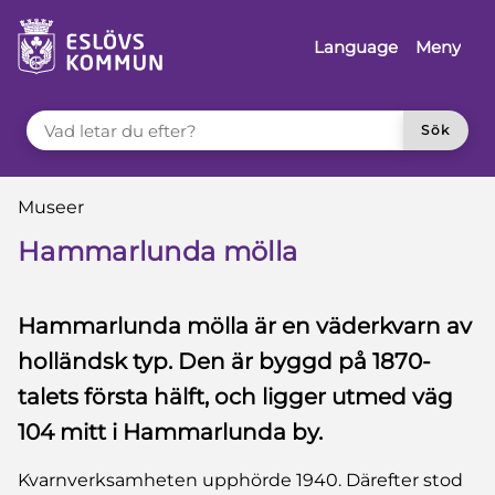
 till sidomeny
å till innehåll
Language
Meny
VAD LETAR DU EFTER?
Sök
Du är här:
Museer
Hammarlunda mölla
Hammarlunda mölla är en väderkvarn av
holländsk typ. Den är byggd på 1870-
talets första hälft, och ligger utmed väg
104 mitt i Hammarlunda by.
Kvarnverksamheten upphörde 1940. Därefter stod