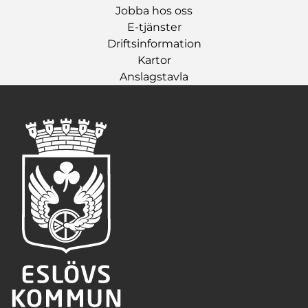
Jobba hos oss
E-tjänster
Driftsinformation
Kartor
Anslagstavla