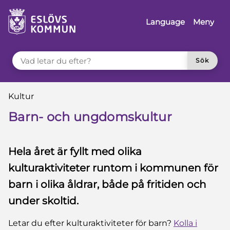
 till sidomeny
å till innehåll
Language
Meny
VAD LETAR DU EFTER?
Sök
Du är här:
Kultur
Barn- och ungdomskultur
Hela året är fyllt med olika
kulturaktiviteter runtom i kommunen för
barn i olika åldrar, både på fritiden och
under skoltid.
Letar du efter kulturaktiviteter för barn?
Kolla i