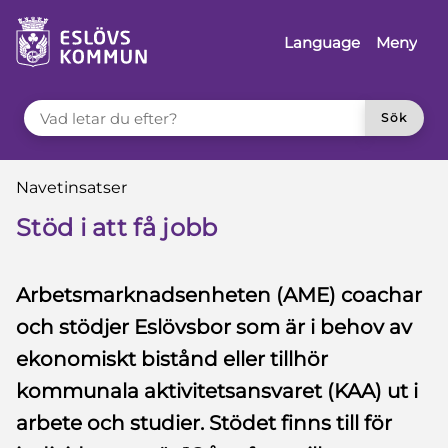
å till innehåll
Language
Meny
VAD LETAR DU EFTER?
Sök
Du är här:
Navetinsatser
Stöd i att få jobb
Arbetsmarknadsenheten (AME) coachar
och stödjer Eslövsbor som är i behov av
ekonomiskt bistånd eller tillhör
kommunala aktivitetsansvaret (KAA) ut i
arbete och studier. Stödet finns till för