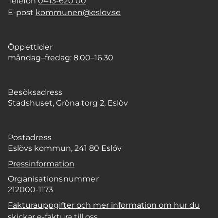
Telefon
0413-620 00
E-post
kommunen@eslov.se
Öppettider
måndag–fredag: 8.00–16.30
Besöksadress
Stadshuset, Gröna torg 2, Eslöv
Postadress
Eslövs kommun, 241 80 Eslöv
Pressinformation
Organisationsnummer
212000-1173
Fakturauppgifter och mer information om hur du
skickar e-faktura till oss