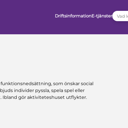
VAD LE
Driftsinformation
E-tjänster
 funktionsnedsättning, som önskar social
ds individer pyssla, spela spel eller
. Ibland gör aktiviteteshuset utflykter.