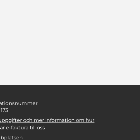
sationsnummer
1173
uppgifter och mer information om hur
r e-faktura till oss
bplatsen