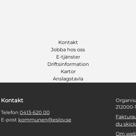
Kontakt
Jobba hos oss
E-tjänster
Driftsinformation
Kartor
Anslagstavla
Kontakt
Organi
212000-
Telefon
0413-620 00
Faktura
E-post
kommunen@eslov.se
du skicka
Om web