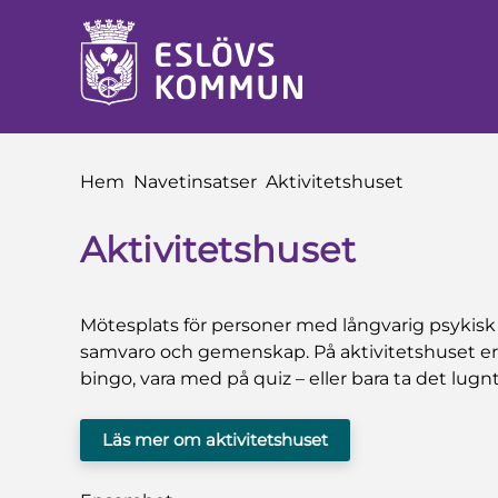
å till innehåll
Du är här:
Hem
Navetinsatser
Aktivitetshuset
Aktivitetshuset
Mötesplats för personer med långvarig psykisk
samvaro och gemenskap. På aktivitetshuset erbju
bingo, vara med på quiz – eller bara ta det lugnt
Läs mer om aktivitetshuset