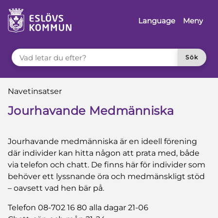
å till innehåll
Language
Meny
VAD LETAR DU EFTER?
Sök
Du är här:
Navetinsatser
Jourhavande Medmänniska
Jourhavande medmänniska är en ideell
förening
där individer kan hitta någon
att prata med, både
via telefon och
chatt. De finns här för individer som
behöver ett lyssnande öra och
medmänskligt stöd
– oavsett vad hen
bär på.
Telefon 08-702 16 80 alla dagar 21-06