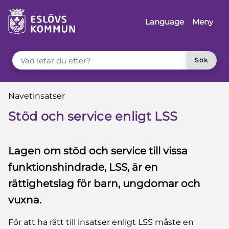
å till innehåll
Language
Meny
VAD LETAR DU EFTER?
Sök
Du är här:
Navetinsatser
Stöd och service enligt LSS
Lagen om stöd och service till vissa
funktionshindrade, LSS, är en
rättighetslag för barn, ungdomar och
vuxna.
För att ha rätt till insatser enligt LSS måste en