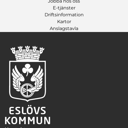
Jobba hos oss
E-tjänster
Driftsinformation
Kartor
Anslagstavla