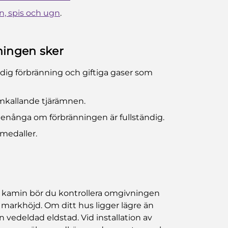
n, spis och ugn
.
ningen sker
ndig förbränning och giftiga gaser som
amkallande tjärämnen.
tenånga om förbränningen är fullständig.
medaller.
er kamin bör du kontrollera omgivningen
h markhöjd. Om ditt hus ligger lägre än
n vedeldad eldstad. Vid installation av