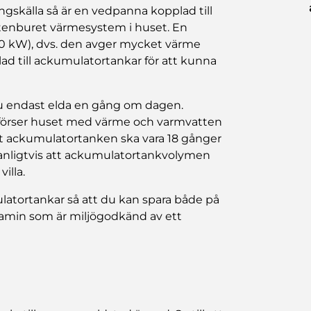
källa så är en vedpanna kopplad till
ttenburet värmesystem i huset. En
30 kW), dvs. den avger mycket värme
lad till ackumulatortankar för att kunna
u endast elda en gång om dagen.
 förser huset med värme och varmvatten
 att ackumulatortanken ska vara 18 gånger
vanligtvis att ackumulatortankvolymen
illa.
ulatortankar så att du kan spara både på
amin som är miljögodkänd av ett