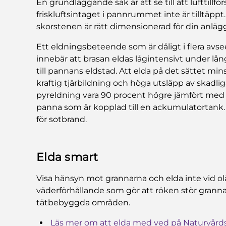
En grundläggande sak är att se till att lufttillför
friskluftsintaget i pannrummet inte är tilltäppt
skorstenen är rätt dimensionerad för din anläg
Ett eldningsbeteende som är dåligt i flera avse
innebär att brasan eldas lågintensivt under lång 
till pannans eldstad. Att elda på det sättet mi
kraftig tjärbildning och höga utsläpp av skadli
pyreldning vara 90 procent högre jämfört med e
panna som är kopplad till en ackumulatortank.
för sotbrand.
Elda smart
Visa hänsyn mot grannarna och elda inte vid o
väderförhållande som gör att röken stör grannarn
tätbebyggda områden.
Läs mer om att elda med ved på Naturvård