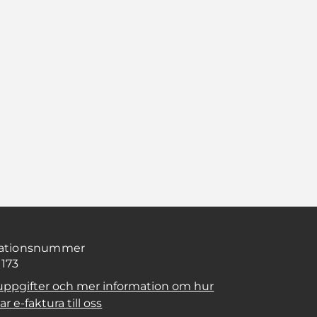
sationsnummer
1173
uppgifter och mer information om hur
r e-faktura till oss