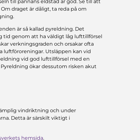
seln till pannans eldstad är god. Se till att
. Om draget är dåligt, ta reda på om
gning.
enden är så kallad pyreldning. Det
tid genom att ha väldigt låg lufttillförsel
nskar verkningsgraden och orsakar ofta
ga luftföroreningar. Utsläppen kan vid
ldning vid god lufttillförsel med en
 Pyreldning ökar dessutom risken akut
lämplig vindriktning och under
a. Detta är särskilt viktigt i
sverkets hemsida
.