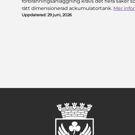
förbränningsanläggning krävs det flera saker
rätt dimensionerad ackumulatortank.
Mer info
Uppdaterad:
29 juni, 2026