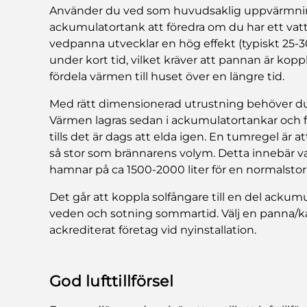
Använder du ved som huvudsaklig uppvärmnings
ackumulatortank att föredra om du har ett va
vedpanna utvecklar en hög effekt (typiskt 25-
under kort tid, vilket kräver att pannan är kopp
fördela värmen till huset över en längre tid.
Med rätt dimensionerad utrustning behöver d
Värmen lagras sedan i ackumulatortankar och
tills det är dags att elda igen. En tumregel är
så stor som brännarens volym. Detta innebär 
hamnar på ca 1500-2000 liter för en normalstor v
Det går att koppla solfångare till en del ackum
veden och sotning sommartid. Välj en panna/k
ackrediterat företag vid nyinstallation.
God lufttillförsel