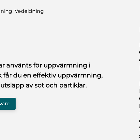
mning
Vedeldning
ar använts för uppvärmning i
k får du en effektiv uppvärmning,
tsläpp av sot och partiklar.
ivare