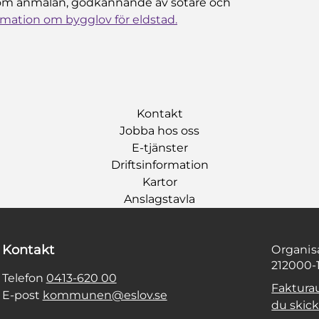
 som anmälan, godkännande av sotare och
rmation om bygglov för eldstad.
Kontakt
Jobba hos oss
E-tjänster
Driftsinformation
Kartor
Anslagstavla
Kontakt
Organi
212000-
Telefon
0413-620 00
Faktura
E-post
kommunen@eslov.se
du skicka