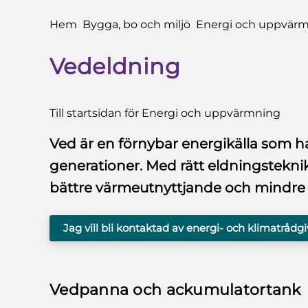
Du är här:
Hem
Bygga, bo och miljö
Energi och uppvär
Vedeldning
Till startsidan för Energi och uppvärmning
Ved är en förnybar energikälla som h
generationer. Med rätt eldningstekni
bättre värmeutnyttjande och mindre u
Jag vill bli kontaktad av energi- och klimatrådg
Vedpanna och ackumulatortank