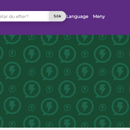
TAR DU EFTER?
Language
Meny
Sök