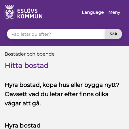
 till sidomeny
å till innehåll
Language
Meny
VAD LETAR DU EFTER?
Sök
Du är här:
Bostäder och boende
Hitta bostad
Hyra bostad, köpa hus eller bygga nytt?
Oavsett vad du letar efter finns olika
vägar att gå.
Hyra bostad