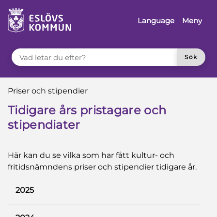
 till sidomeny
å till innehåll
Language
Meny
VAD LETAR DU EFTER?
Sök
Du är här:
Priser och stipendier
Tidigare års pristagare och
stipendiater
Här kan du se vilka som har fått kultur- och
fritidsnämndens priser och stipendier tidigare år.
2025