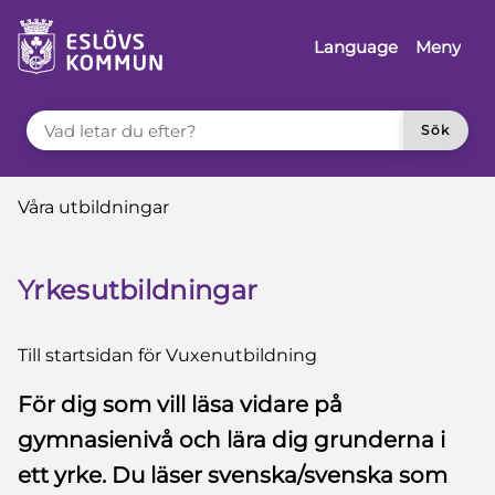
å till innehåll
Language
Meny
VAD LETAR DU EFTER?
Sök
Du är här:
Våra utbildningar
Yrkesutbildningar
Till startsidan för Vuxenutbildning
För dig som vill läsa vidare på
gymnasienivå och lära dig grunderna i
ett yrke. Du läser svenska/svenska som