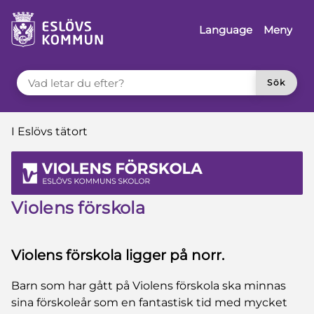
 till sidomeny
å till innehåll
Language
Meny
VAD LETAR DU EFTER?
Sök
Du är här:
I Eslövs tätort
Violens förskola
Violens förskola ligger på norr.
Barn som har gått på Violens förskola ska minnas
sina förskoleår som en fantastisk tid med mycket