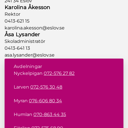
241 34 Eslöv
Karolina Åkesson
Rektor
0413-621 15
karolina.akesson@eslov.se
Åsa Lysander
Skoladministratör
0413-641 13
asa.lysander@eslov.se
Avdelningar
Nyckelpigan
072-576 27 82
Larven
072-576 30 48
Myran
076-606 80 34
Humlan
070-863 44 35