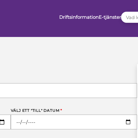
VAD LE
Driftsinformation
E-tjänster
VÄLJ ETT "TILL" DATUM
*