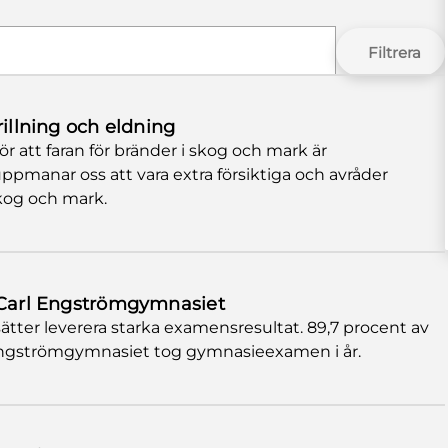
Filtrera
rillning och eldning
r att faran för bränder i skog och mark är
ppmanar oss att vara extra försiktiga och avråder
skog och mark.
å Carl Engströmgymnasiet
tter leverera starka examensresultat. 89,7 procent av
 Engströmgymnasiet tog gymnasieexamen i år.