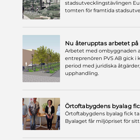
stadsutvecklingstävlingen Eu
tomten för framtida stadsutve
Nu återupptas arbetet på
Arbetet med ombyggnaden av K
entreprenören PVS AB gick i ko
period med juridiska åtgärder,
upphandling.
Örtoftabygdens byalag fic
Örtoftabygdens byalag fick ta 
Byalaget får miljöpriset för s