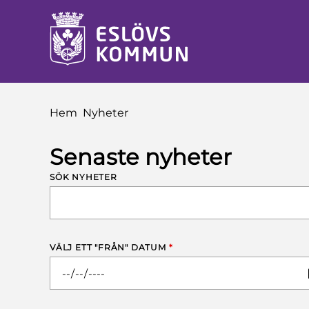
å till innehåll
Du är här:
Hem
Nyheter
Senaste nyheter
SÖK NYHETER
VÄLJ ETT "FRÅN" DATUM
*