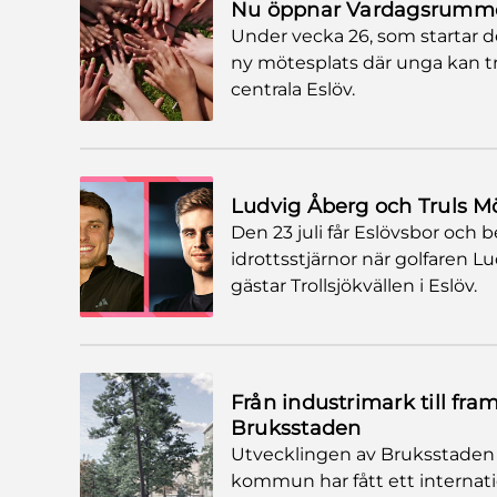
Nu öppnar Vardagsrummet 
Under vecka 26, som startar d
ny mötesplats där unga kan trä
centrala Eslöv.
Ludvig Åberg och Truls Mör
Den 23 juli får Eslövsbor och 
idrottsstjärnor när golfaren 
gästar Trollsjökvällen i Eslöv.
Från industrimark till fra
Bruksstaden
Utvecklingen av Bruksstaden t
kommun har fått ett internati