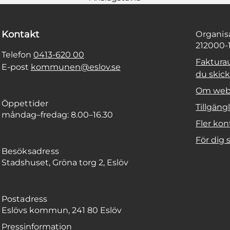
Kontakt
Organi
212000-
Telefon
0413-620 00
Faktura
E-post
kommunen@eslov.se
du skicka
Om web
Öppettider
Tillgäng
måndag–fredag: 8.00–16.30
Fler kon
För dig
Besöksadress
Stadshuset, Gröna torg 2, Eslöv
Postadress
Eslövs kommun, 241 80 Eslöv
Pressinformation