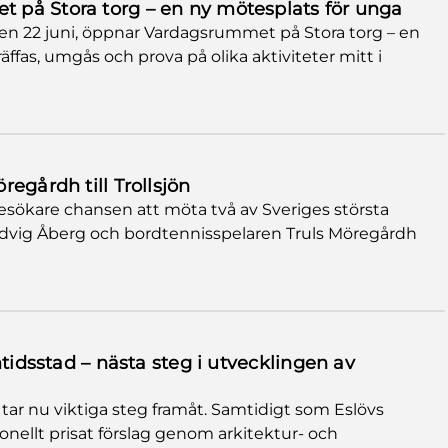
på Stora torg – en ny mötesplats för unga
en 22 juni, öppnar Vardagsrummet på Stora torg – en
ffas, umgås och prova på olika aktiviteter mitt i
egårdh till Trollsjön
besökare chansen att möta två av Sveriges största
Ludvig Åberg och bordtennisspelaren Truls Möregårdh
mtidsstad – nästa steg i utvecklingen av
ar nu viktiga steg framåt. Samtidigt som Eslövs
onellt prisat förslag genom arkitektur- och