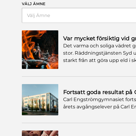
VÄLJ ÄMNE
Välj Ämne
Var mycket försiktig vid g
Det varma och soliga vädret gö
stor. Räddningstjänsten Syd u
starkt från att göra upp eld i 
Fortsatt goda resultat p
Carl Engströmgymnasiet fortsä
årets avgångselever på Carl