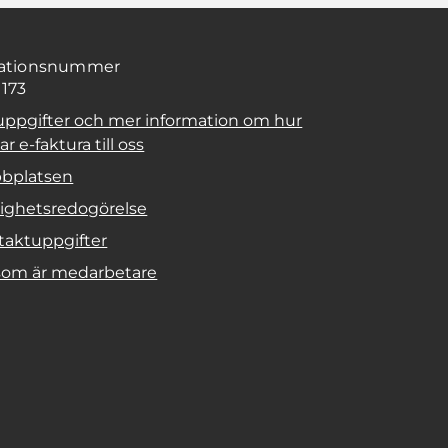
sationsnummer
1173
uppgifter och mer information om hur
r e-faktura till oss
bplatsen
lighetsredogörelse
taktuppgifter
 som är medarbetare