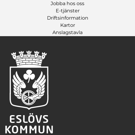
Jobba hos oss
E-tjänster
Driftsinformation
Kartor
Anslagstavla