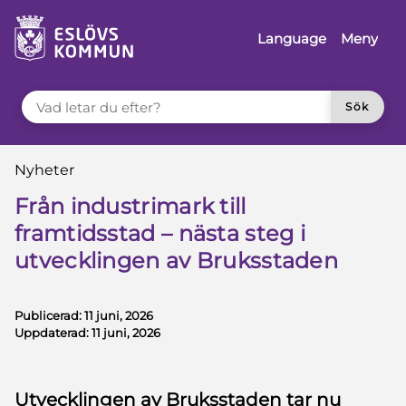
å till innehåll
Language
Meny
VAD LETAR DU EFTER?
Sök
Du är här:
Nyheter
Från industrimark till
framtidsstad – nästa steg i
utvecklingen av Bruksstaden
Publicerad:
11 juni, 2026
Uppdaterad:
11 juni, 2026
Utvecklingen av Bruksstaden tar nu