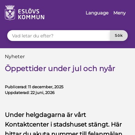
å till innehåll
Language
Meny
VAD LETAR DU EFTER?
Sök
Du är här:
Nyheter
Öppettider under jul och nyår
Publicerad:
11 december, 2025
Uppdaterad:
22 juni, 2026
Under helgdagarna är vårt
Kontaktcenter i stadshuset stängt. Här
hittar du akuta nummer till felanmälan,